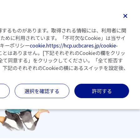
ユーシービージャパンのMG治療薬を処方
仲間とつながる
を取得するものがあります。取得される情報には、利用者に関
されている方へ
めに利用されています。「不可欠なCookie」は当サイ
キーポリシー
cookie.https://hcp.ucbcares.jp/cookie-
とはありません。[下記それぞれのCookieの欄をクリッ
「全て同意する」をクリックしてください。「全て拒否す
、下記のそれぞれのCookieの横にあるスイッチを設定後、
選択を確認する
許可する