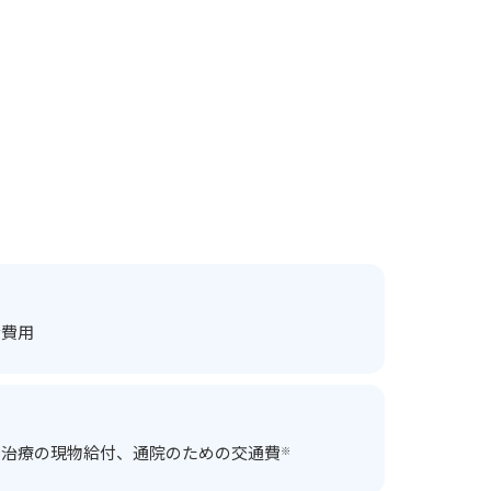
な費用
た治療の現物給付、
通院のための交通費
※