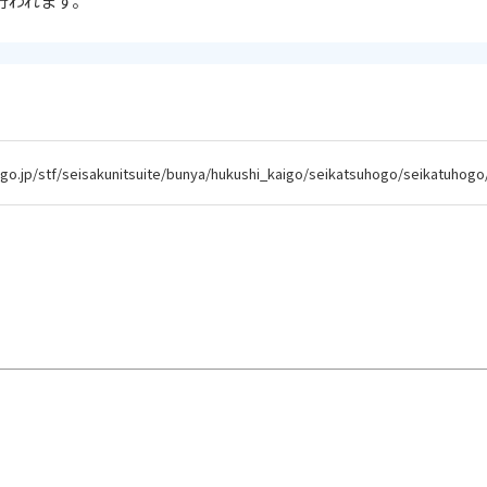
行われます。
p/stf/seisakunitsuite/bunya/hukushi_kaigo/seikatsuhogo/seikatuh