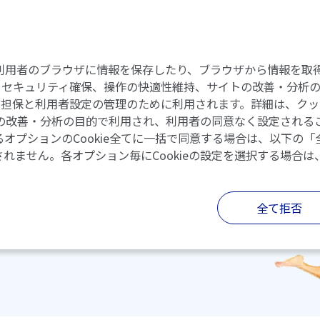
いて
日常生活の工夫
支援制度・サービス
患者さんの声
eには、利用者のブラウザに情報を保存したり、ブラウザから情報
セキュリティ確保、操作の快適性維持、サイトの改善・分析のた
の担保と利用者設定の管理のために利用されます。詳細は、クッ
イトの改善・分析の目的で利用され、利用者の同意なく設定されるこ
オプションのCookie全てに一括で同意する場合は、以下の
されません。各オプション毎にCookieの設定を選択する場合は
全て拒否
じた