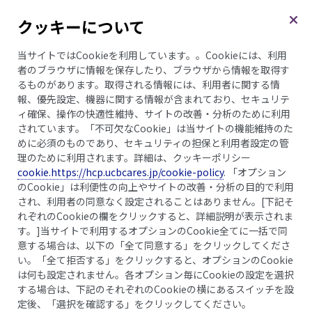
クッキーについて
メニュー
当サイトではCookieを利用しています。。Cookieには、利用
者のブラウザに情報を保存したり、ブラウザから情報を取得す
るものがあります。取得される情報には、利用者に関する情
報、優先設定、機器に関する情報が含まれており、セキュリテ
みんなの乾癬物語
ィ確保、操作の快適性維持、サイトの改善・分析のために利用
すごくつらい時期もあ
されています。「不可欠なCookie」は当サイトの機能維持のた
めに必須のものであり、セキュリティの担保と利用者設定の管
りました
が、
理のために利用されます。詳細は、クッキーポリシー
cookie.https://hcp.ucbcares.jp/cookie-policy
. 「オプション
今はほぼ寛解して
のCookie」は利便性の向上やサイトの改善・分析の目的で利用
され、利用者の同意なく設定されることはありません。[下記そ
れぞれのCookieの欄をクリックすると、詳細説明が表示されま
趣味やボ
ランティアも
す。]当サイトで利用するオプションのCookie全てに一括で同
意する場合は、以下の「全て同意する」をクリックしてくださ
楽しんでいます。
い。「全て拒否する」をクリックすると、オプションのCookie
は何も設定されません。各オプション毎にCookieの設定を選択
する場合は、下記のそれぞれのCookieの横にあるスイッチを設
定後、「選択を確認する」をクリックしてください。