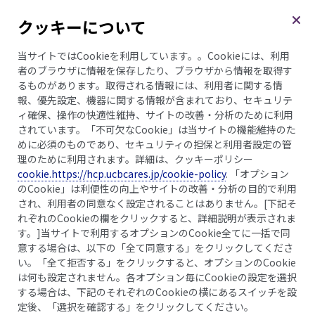
クッキーについて
メニュー
当サイトではCookieを利用しています。。Cookieには、利用
者のブラウザに情報を保存したり、ブラウザから情報を取得す
るものがあります。取得される情報には、利用者に関する情
報、優先設定、機器に関する情報が含まれており、セキュリテ
乾癬基本知識コラム
ィ確保、操作の快適性維持、サイトの改善・分析のために利用
季節と乾癬＜夏＞
されています。「不可欠なCookie」は当サイトの機能維持のた
めに必須のものであり、セキュリティの担保と利用者設定の管
理のために利用されます。詳細は、クッキーポリシー
cookie.https://hcp.ucbcares.jp/cookie-policy
. 「オプション
のCookie」は利便性の向上やサイトの改善・分析の目的で利用
され、利用者の同意なく設定されることはありません。[下記そ
れぞれのCookieの欄をクリックすると、詳細説明が表示されま
す。]当サイトで利用するオプションのCookie全てに一括で同
意する場合は、以下の「全て同意する」をクリックしてくださ
い。「全て拒否する」をクリックすると、オプションのCookie
は何も設定されません。各オプション毎にCookieの設定を選択
する場合は、下記のそれぞれのCookieの横にあるスイッチを設
定後、「選択を確認する」をクリックしてください。